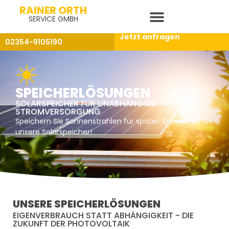
RAINER ORTH
SERVICE GMBH
Jetzt anfragen
02354-9105190
SPEICHERLÖSUNGEN
SOLARSPEICHER FÜR UNABHÄNGIGE
STROMVERSORGUNG
Speichern Sie Sonnenstrahlen für später: Entdecken Sie
unsere Solarspeicher!
UNSERE SPEICHERLÖSUNGEN
EIGENVERBRAUCH STATT ABHÄNGIGKEIT - DIE
ZUKUNFT DER PHOTOVOLTAIK