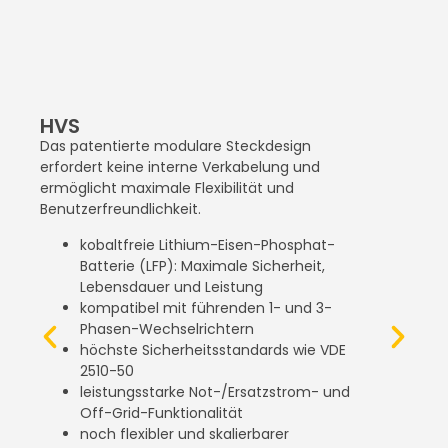
HVS
Das patentierte modulare Steckdesign
M
erfordert keine interne Verkabelung und
S
ermöglicht maximale Flexibilität und
A
Benutzerfreundlichkeit.
d
P
kobaltfreie Lithium-Eisen-Phosphat-
g
Batterie (LFP): Maximale Sicherheit,
a
Lebensdauer und Leistung
s
kompatibel mit führenden 1- und 3-
B
Phasen-Wechselrichtern
e
höchste Sicherheitsstandards wie VDE
d
2510-50
B
leistungsstarke Not-/Ersatzstrom- und
B
Off-Grid-Funktionalität
u
noch flexibler und skalierbarer
g